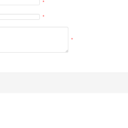
*
*
*