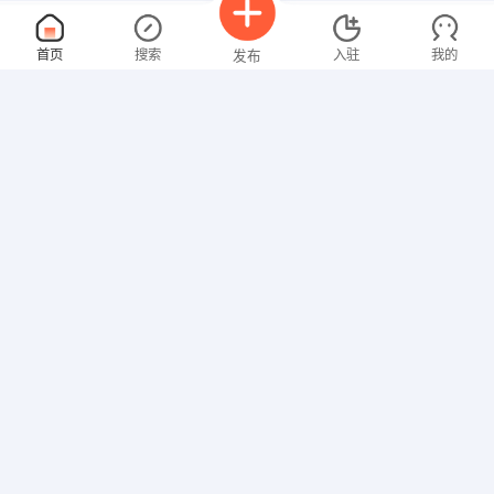
教育咨询师
面议
首页
搜索
入驻
我的
发布
08-09
性别不限
经验不限
南阳赢典教育咨询服务有限公司
申请
南阳唐河县人民路与解放路交叉口老邮局对面
英语教师
面议
招聘信息
求职简历
08-09
性别不限
经验不限
唐河昂立外语培训学校
申请
南阳唐河县新春路与银化路交叉口
教育咨询
面议
08-09
性别不限
经验不限
南阳市特尔教育培训学校
申请
南阳市人民北路嘉合尚都4楼426室